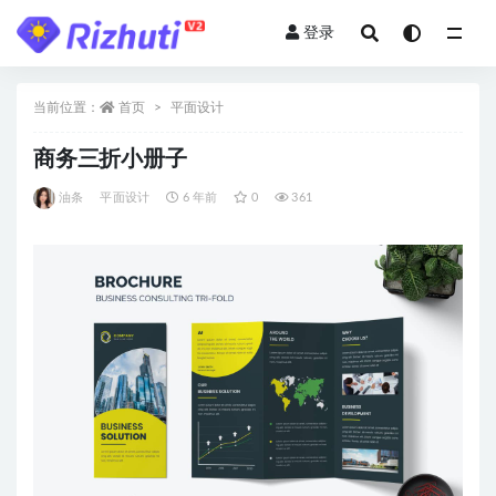
登录
全部
当前位置：
首页
平面设计
商务三折小册子
油条
平面设计
6 年前
0
361