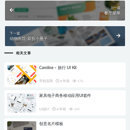
上一篇
餐厅菜单
下一篇
动物医院-双折小册子
相关文章
Caroline – 旅行 UI Kit
手机应用
6 年前
176
家具电子商务移动应用UI套件
UI设计
6 年前
149
创意名片模板