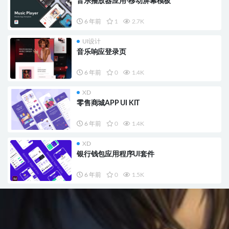
音乐播放器应用-移动屏幕模板
6 年前
1
2.7K
UI设计
音乐响应登录页
6 年前
0
1.4K
XD
零售商城APP UI KIT
6 年前
0
1.4K
XD
银行钱包应用程序UI套件
6 年前
0
1.5K