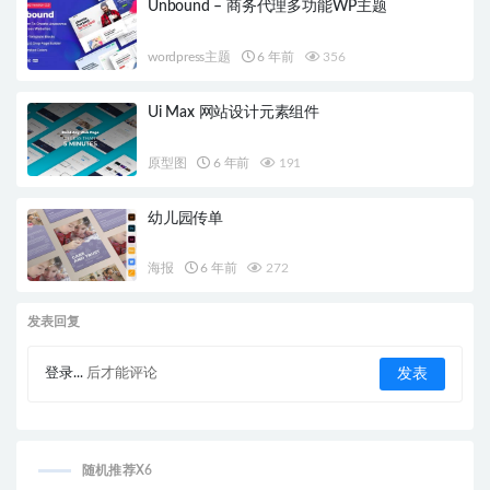
Unbound – 商务代理多功能WP主题
wordpress主题
6 年前
356
Ui Max 网站设计元素组件
原型图
6 年前
191
幼儿园传单
海报
6 年前
272
发表回复
登录...
后才能评论
随机推荐X6