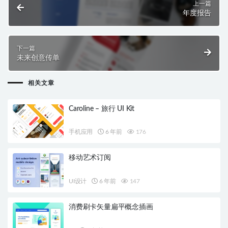
上一篇
年度报告
下一篇
未来创意传单
相关文章
Caroline – 旅行 UI Kit
手机应用
6 年前
176
移动艺术订阅
UI设计
6 年前
147
消费刷卡矢量扁平概念插画