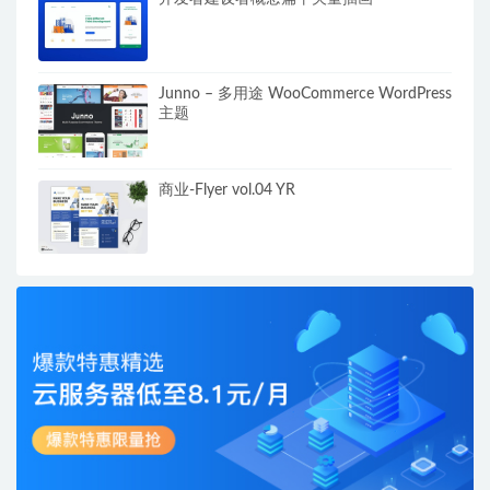
Junno – 多用途 WooCommerce WordPress
主题
商业-Flyer vol.04 YR