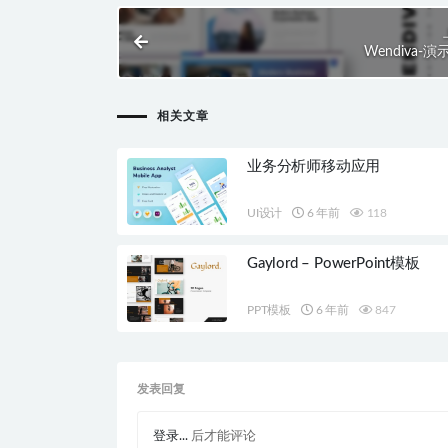
Wendiva-
相关文章
业务分析师移动应用
UI设计
6 年前
118
Gaylord – PowerPoint模板
PPT模板
6 年前
847
发表回复
登录...
后才能评论