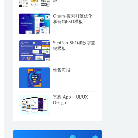
题
Onum-搜索引擎优化
和营销PSD模板
SeoPlan-SEO和数字营
销模板
销售海报
冥想 App – UI/UX
Design