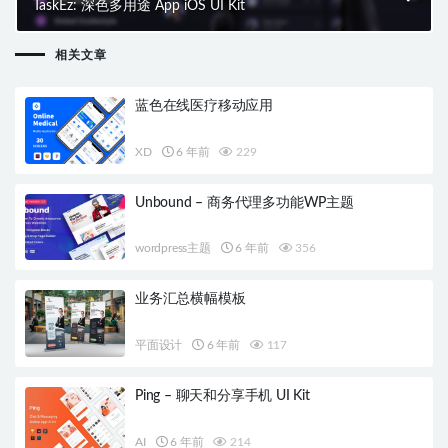
TaskEz: 深色多用途 App iOS UI Kit
相关文章
蓝色在线医疗移动应用
XD
6 年前
229
Unbound – 商务代理多功能WP主题
wordpress主题
6 年前
356
业务汇总横幅模板
平面设计
6 年前
117
Ping – 聊天和分享手机 UI Kit
AI
6 年前
214