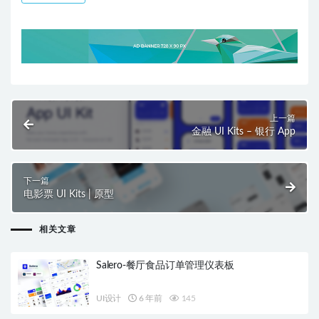
上一篇
金融 UI Kits – 银行 App
下一篇
电影票 UI Kits | 原型
相关文章
Salero-餐厅食品订单管理仪表板
UI设计
6 年前
145