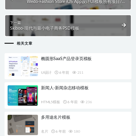
Wedo-Fashion Store iOS App设计UI模板所有项目/图
形模板/ UX和UI套件
下一篇
Skiboo-现代与最小电子商务PSD模板
相关文章
椭圆形SaaS产品登录页模板
UI设计
6 年前
211
新闻人-新闻杂志移动模板
HTML5模板
6 年前
236
多用途名片模板
名片
6 年前
180