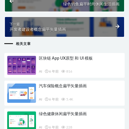
绿色钓鱼扁平时尚休闲生活插画
下一篇
开发者建设者概念扁平矢量插画
相关文章
区块链 App UX原型 和 UI 模板
AI
6 年前
816
汽车保险概念扁平矢量插画
AI
6 年前
5.4K
绿色健康休闲扁平矢量插画
AI
6 年前
228