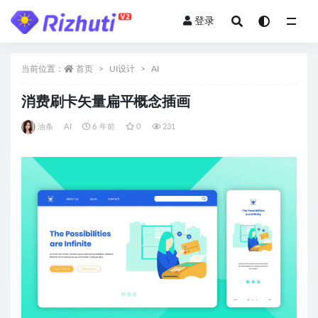
登录
全部
当前位置：
首页
UI设计
AI
消费刷卡矢量扁平概念插画
油条
AI
6 年前
0
231