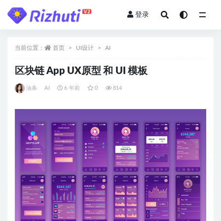
登录
全部
当前位置：
首页
UI设计
AI
区块链 App UX原型 和 UI 模板
油条
AI
6 年前
0
814