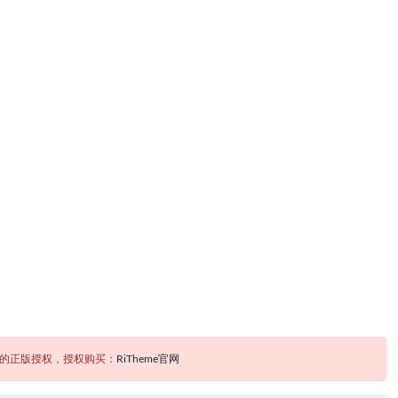
题的正版授权，授权购买：
RiTheme官网