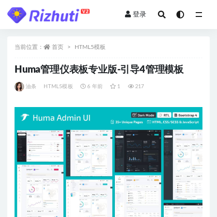
登录
全部
当前位置：
首页
HTML5模板
Huma管理仪表板专业版-引导4管理模板
油条
HTML5模板
6 年前
1
217