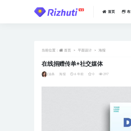
首页
布
全部
当前位置：
首页
平面设计
海报
在线捐赠传单+社交媒体
油条
海报
6 年前
0
297