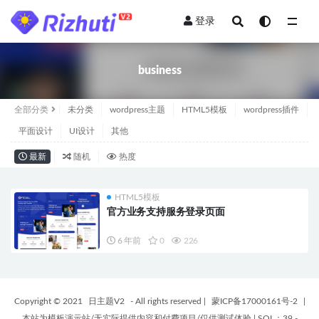
登录
全部
business
全部分类
未分类
wordpress主题
HTML5模板
wordpress插件
平面设计
UI设计
其他
最新
随机
热度
HTML5模板
官方业务支持服务登录页面
6 年前
0
226
Copyright © 2021
日主题V2
- All rights reserved
|
蒙ICP备17000161号-2
|
本站为模板演示站/无实际提供内容和付费项目/仅供测试体验
|
SQL：39 -