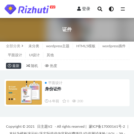
登录
全部
证件
全部分类
未分类
wordpress主题
HTML5模板
wordpress插件
平面设计
UI设计
其他
最新
随机
热度
平面设计
身份证件
6 年前
0
200
Copyright © 2021
日主题V2
- All rights reserved
|
蒙ICP备17000161号-2
|
本站为模板演示站/无实际提供内容和付费项目/仅供测试体验
|
SQL：39 -