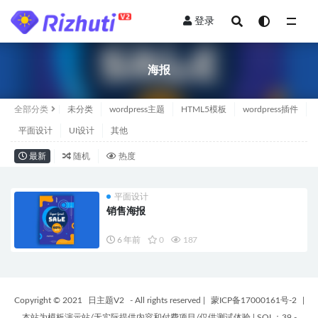
登录
全部
海报
全部分类
未分类
wordpress主题
HTML5模板
wordpress插件
平面设计
UI设计
其他
最新
随机
热度
平面设计
销售海报
6 年前
0
187
Copyright © 2021
日主题V2
- All rights reserved
|
蒙ICP备17000161号-2
|
本站为模板演示站/无实际提供内容和付费项目/仅供测试体验
|
SQL：39 -