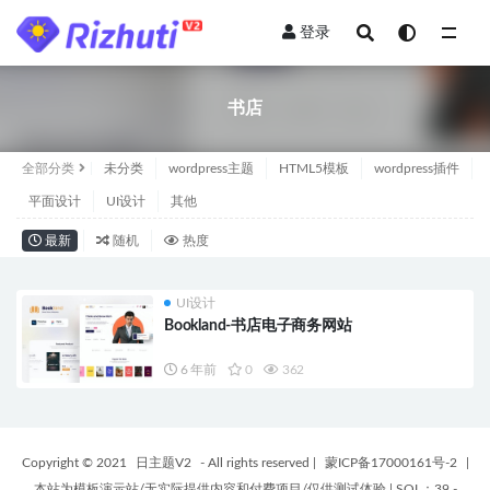
登录
全部
书店
全部分类
未分类
wordpress主题
HTML5模板
wordpress插件
平面设计
UI设计
其他
最新
随机
热度
UI设计
Bookland-书店电子商务网站
6 年前
0
362
Copyright © 2021
日主题V2
- All rights reserved
|
蒙ICP备17000161号-2
|
本站为模板演示站/无实际提供内容和付费项目/仅供测试体验
|
SQL：39 -