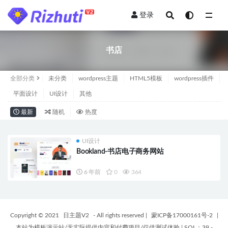
登录
全部
书店
全部分类
未分类
wordpress主题
HTML5模板
wordpress插件
平面设计
UI设计
其他
最新
随机
热度
UI设计
Bookland-书店电子商务网站
6 年前
0
364
Copyright © 2021
日主题V2
- All rights reserved
|
蒙ICP备17000161号-2
|
本站为模板演示站/无实际提供内容和付费项目/仅供测试体验
|
SQL：39 -