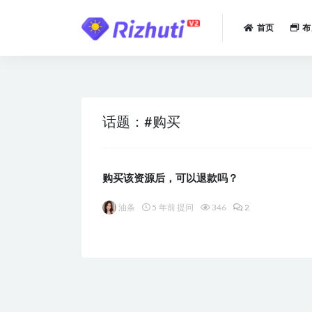
首页
布
全部
话题：#购买
购买该资源后，可以退款吗？
油条
5 年前 提问
346
2