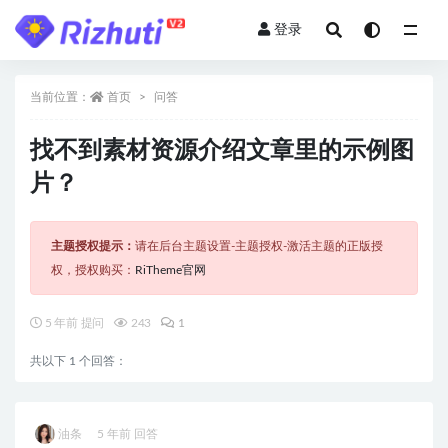
登录
全部
当前位置：
首页
问答
找不到素材资源介绍文章里的示例图
片？
主题授权提示：
请在后台主题设置-主题授权-激活主题的正版授
权，授权购买：
RiTheme官网
5 年前 提问
243
1
共以下
1
个回答：
油条
5 年前 回答