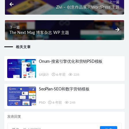
上一篇
Zivi – 创意作品展示WordPress 主题
下一篇
The Next Mag 博客杂志 WP 主题
相关文章
Onum-搜索引擎优化和营销PSD模板
UI设计
6 年前
228
SeoPlan-SEO和数字营销模板
PSD
6 年前
248
发表回复