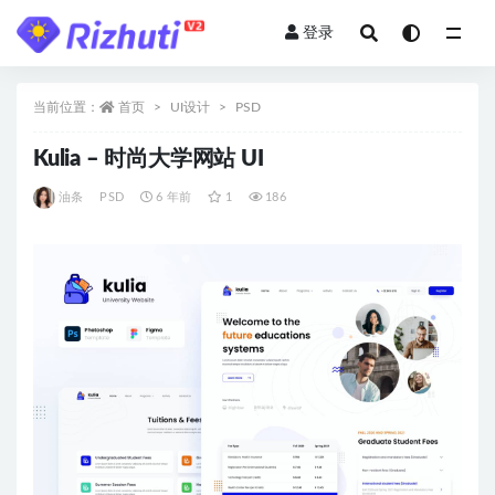
登录
全部
当前位置：
首页
UI设计
PSD
Kulia – 时尚大学网站 UI
油条
PSD
6 年前
1
186