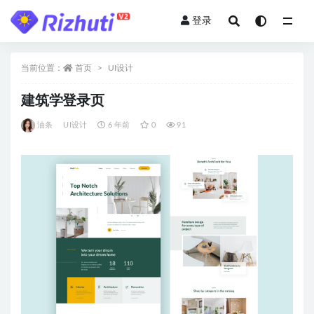
登录
全部
当前位置：
首页
UI设计
建筑学登录页
油条
UI设计
6 年前
0
91