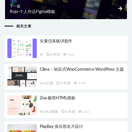
下一篇
Rojo-个人作品Figma模板
相关文章
矢量仪表板UI套件
AI
6 年前
336
Clima – 响应式WooCommerce WordPress 主题
woo主题
6 年前
3.9K
Zoa-极简HTML模板
HTML5模板
6 年前
210
PlayBay 俱乐部名片设计