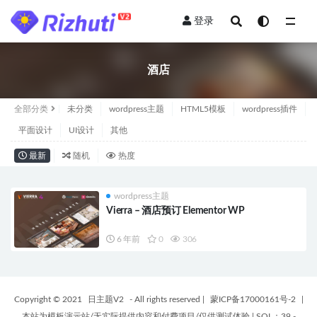
登录
全部
酒店
全部分类
未分类
wordpress主题
HTML5模板
wordpress插件
平面设计
UI设计
其他
最新
随机
热度
wordpress主题
Vierra – 酒店预订 Elementor WP
6 年前
0
306
Copyright © 2021
日主题V2
- All rights reserved
|
蒙ICP备17000161号-2
|
本站为模板演示站/无实际提供内容和付费项目/仅供测试体验
|
SQL：39 -