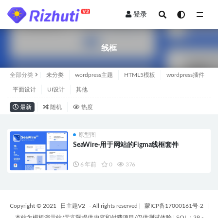
登录
全部
线框
全部分类
未分类
wordpress主题
HTML5模板
wordpress插件
平面设计
UI设计
其他
最新
随机
热度
原型图
SeaWire-用于网站的Figma线框套件
6 年前
0
376
Copyright © 2021
日主题V2
- All rights reserved
|
蒙ICP备17000161号-2
|
本站为模板演示站/无实际提供内容和付费项目/仅供测试体验
|
SQL：39 -