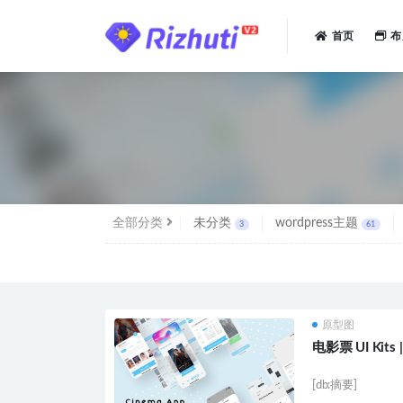
首页
布
全部
全部分类
未分类
wordpress主题
3
61
原型图
电影票 UI Kits 
[db:摘要]