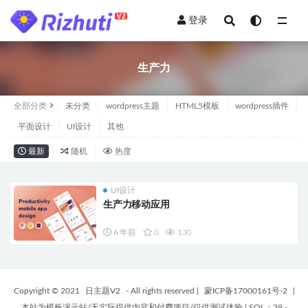
登录
全部
生产力
全部分类
未分类
wordpress主题
HTML5模板
wordpress插件
平面设计
UI设计
其他
最新
随机
热度
UI设计
生产力移动应用
6 年前
0
130
Copyright © 2021
日主题V2
- All rights reserved
|
蒙ICP备17000161号-2
|
本站为模板演示站/无实际提供内容和付费项目/仅供测试体验
|
SQL：39 -