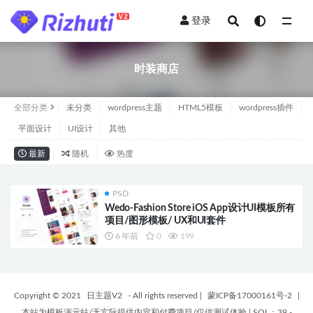
登录
全部
时装商店
全部分类
未分类
wordpress主题
HTML5模板
wordpress插件
平面设计
UI设计
其他
最新
随机
热度
PSD
Wedo-Fashion Store iOS App设计UI模板所有
项目/图形模板/ UX和UI套件
6 年前
0
199
Copyright © 2021
日主题V2
- All rights reserved
|
蒙ICP备17000161号-2
|
本站为模板演示站/无实际提供内容和付费项目/仅供测试体验
|
SQL：39 -