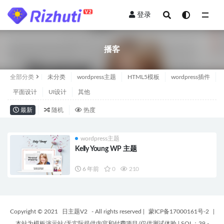
登录
全部
播客
全部分类
未分类
wordpress主题
HTML5模板
wordpress插件
平面设计
UI设计
其他
最新
随机
热度
wordpress主题
Kelly Young WP 主题
6 年前
0
210
Copyright © 2021
日主题V2
- All rights reserved
|
蒙ICP备17000161号-2
|
本站为模板演示站/无实际提供内容和付费项目/仅供测试体验
|
SQL：39 -