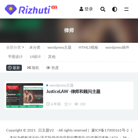
登录
全部
律师
全部分类
未分类
wordpress主题
HTML5模板
wordpress插件
平面设计
UI设计
其他
最新
随机
热度
wordpress主题
JusticeLAW -律师和顾问主题
6 年前
0
280
Copyright © 2021
日主题V2
- All rights reserved
|
蒙ICP备17000161号-2
|
本站为模板演示站/无实际提供内容和付费项目/仅供测试体验
|
SQL：39 -