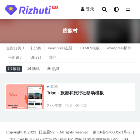
登录
全部
度假村
全部分类
未分类
wordpress主题
HTML5模板
wordpress插件
平面设计
UI设计
其他
最新
随机
热度
其他
Tripe – 旅游和旅行社移动模板
6 年前
0
132
Copyright © 2021
日主题V2
- All rights reserved
|
蒙ICP备17000161号-2
|
本站为模板演示站/无实际提供内容和付费项目/仅供测试体验
|
SQL：38 -