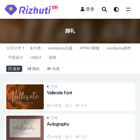
登录
全部
婚礼
全部分类
未分类
wordpress主题
HTML5模板
wordpress插件
平面设计
UI设计
其他
最新
随机
热度
字体
Vallerate Font
6 年前
1
874
字体
Autography
6 年前
0
275