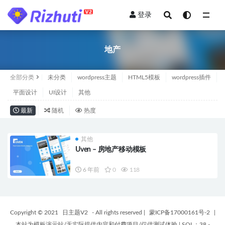
登录
全部
地产
全部分类
未分类
wordpress主题
HTML5模板
wordpress插件
平面设计
UI设计
其他
最新
随机
热度
其他
Uven – 房地产移动模板
6 年前
0
118
Copyright © 2021
日主题V2
- All rights reserved
|
蒙ICP备17000161号-2
|
本站为模板演示站/无实际提供内容和付费项目/仅供测试体验
|
SQL：38 -