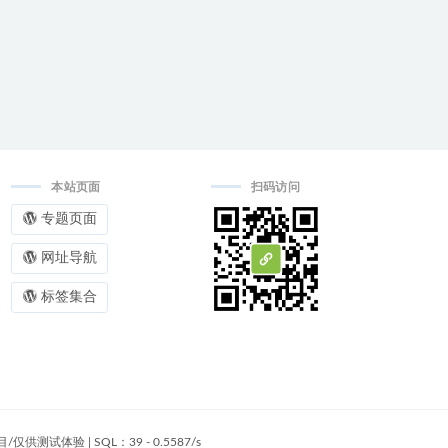
本站页面
扫码访问
专题页面
网址导航
标签集合
目/仅供测试体验
|
SQL：39 - 0.5587/s