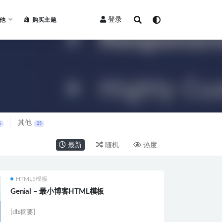
登录
他
购买主题
其他
6
25
最新
随机
热度
HTML5模板
Genial – 最小博客HTML模板
[db:摘要]