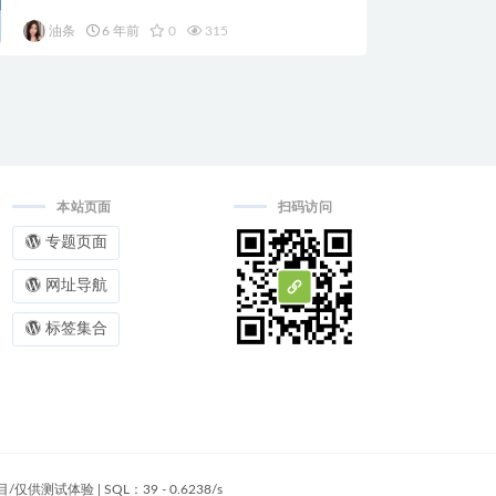
油条
6 年前
0
315
本站页面
扫码访问
专题页面
网址导航
标签集合
目/仅供测试体验
|
SQL：39 - 0.6238/s