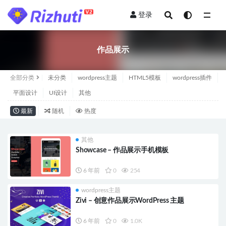
登录
全部
作品展示
全部分类
未分类
wordpress主题
HTML5模板
wordpress插件
平面设计
UI设计
其他
最新
随机
热度
其他
Showcase – 作品展示手机模板
6 年前
0
254
wordpress主题
Zivi – 创意作品展示WordPress 主题
6 年前
0
1.0K