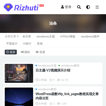
登录
全部
油条
全部分类
未分类
wordpress主题
HTML5模板
wordpress插件
平面设计
UI设计
其他
最新
随机
热度
wordpress主题
wordpress教程
日主题-V2视频演示介绍
6 年前
9
32.7K
wordpress教程
WordPress函数Wp_link_pages教程实现文章
内容分页
6 年前
1
1.6K