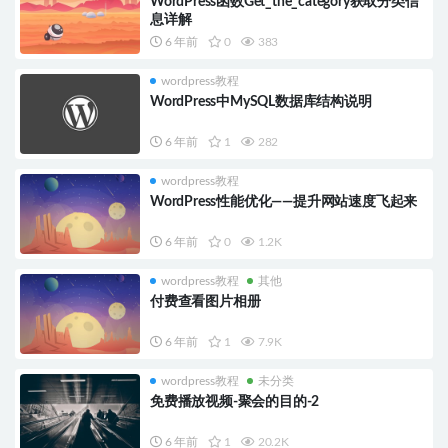
WordPress函数Get_the_category获取分类信
息详解
6 年前
0
383
wordpress教程
WordPress中MySQL数据库结构说明
6 年前
1
282
wordpress教程
WordPress性能优化——提升网站速度飞起来
6 年前
0
1.2K
wordpress教程
其他
付费查看图片相册
6 年前
1
7.9K
wordpress教程
未分类
免费播放视频-聚会的目的-2
6 年前
1
20.2K