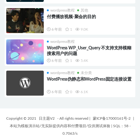
wordpress教程
其他
付费播放视频-聚会的目的
6 年前
1
9.0K
wordpress教程
WordPress WP_User_Query 不支持支持模糊
搜索用户的问题
6 年前
1
5.4K
wordpress教程
未分类
WordPress伪静态和WordPress固定连接设置
6 年前
0
6.1K
Copyright © 2021
日主题V2
- All rights reserved
|
蒙ICP备17000161号-2
|
本站为模板演示站/无实际提供内容和付费项目/仅供测试体验
|
SQL：58 -
0.7063/s