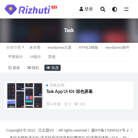
登录
全部
Task
全部分类
未分类
wordpress主题
HTML5模板
wordpress插件
平面设计
UI设计
其他
最新
随机
热度
手机应用
Task App Ui Kit-深色屏幕
6 年前
0
300
Copyright © 2021
日主题V2
- All rights reserved
|
蒙ICP备17000161号-2
|
本站为模板演示站/无实际提供内容和付费项目/仅供测试体验
|
SQL：39 -