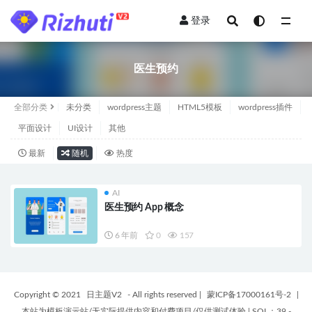
登录
全部
医生预约
全部分类
未分类
wordpress主题
HTML5模板
wordpress插件
平面设计
UI设计
其他
最新
随机
热度
AI
医生预约 App 概念
6 年前
0
157
Copyright © 2021
日主题V2
- All rights reserved
|
蒙ICP备17000161号-2
|
本站为模板演示站/无实际提供内容和付费项目/仅供测试体验
|
SQL：39 -