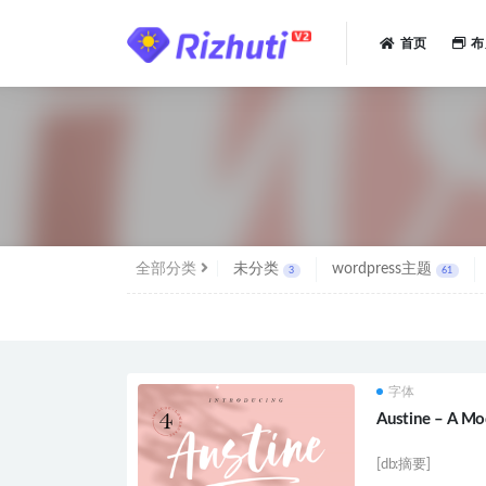
首页
布
全部
全部分类
未分类
wordpress主题
3
61
字体
Austine – A Mo
[db:摘要]