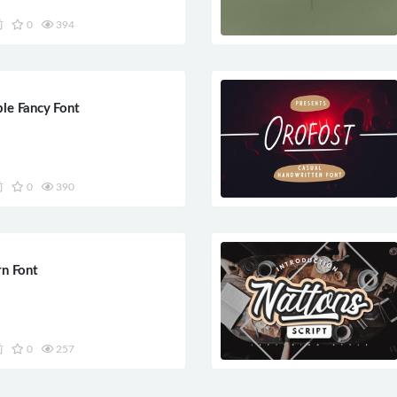
前
0
394
le Fancy Font
前
0
390
rn Font
前
0
257