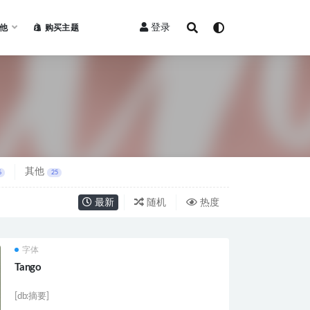
登录
他
购买主题
其他
6
25
最新
随机
热度
字体
Tango
[db:摘要]