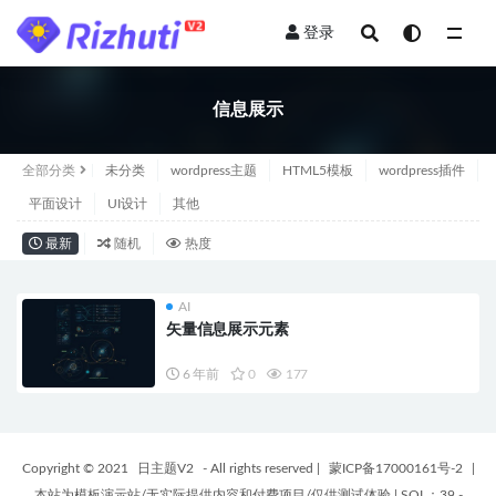
登录
全部
信息展示
全部分类
未分类
wordpress主题
HTML5模板
wordpress插件
平面设计
UI设计
其他
最新
随机
热度
AI
矢量信息展示元素
6 年前
0
177
Copyright © 2021
日主题V2
- All rights reserved
|
蒙ICP备17000161号-2
|
本站为模板演示站/无实际提供内容和付费项目/仅供测试体验
|
SQL：39 -