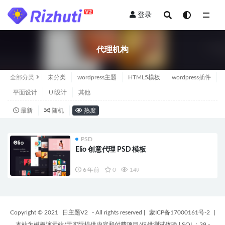
登录
全部
代理机构
全部分类
未分类
wordpress主题
HTML5模板
wordpress插件
平面设计
UI设计
其他
最新
随机
热度
PSD
Elio 创意代理 PSD 模板
6 年前
0
149
Copyright © 2021
日主题V2
- All rights reserved
|
蒙ICP备17000161号-2
|
本站为模板演示站/无实际提供内容和付费项目/仅供测试体验
|
SQL：39 -