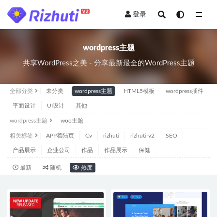
登录
wordpress主题
wordpress主题
共享WordPress之美 - 分享最新最全的WordPress主题
全部分类
未分类
wordpress主题
HTML5模板
wordpress插件
平面设计
UI设计
其他
wordpress主题
woo主题
相关标签
APP着陆页
Cv
rizhuti
rizhuti-v2
SEO
产品展示
企业公司
作品
作品展示
保健
最新
随机
热度