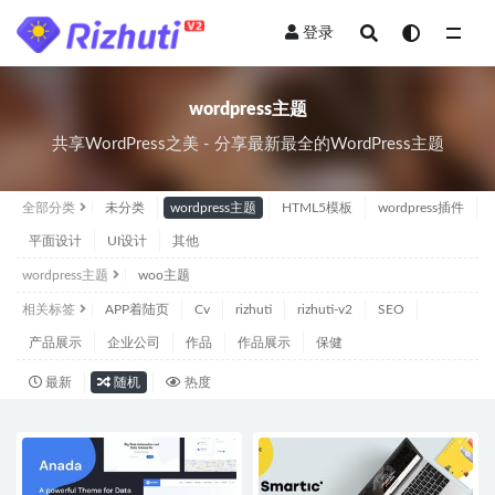
登录
wordpress主题
wordpress主题
共享WordPress之美 - 分享最新最全的WordPress主题
全部分类
未分类
wordpress主题
HTML5模板
wordpress插件
平面设计
UI设计
其他
wordpress主题
woo主题
相关标签
APP着陆页
Cv
rizhuti
rizhuti-v2
SEO
产品展示
企业公司
作品
作品展示
保健
最新
随机
热度